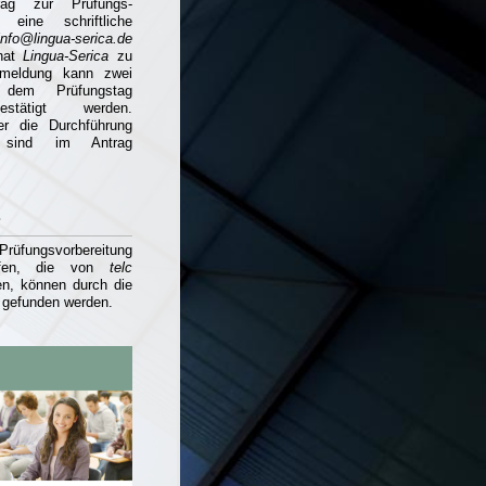
ag zur Prüfungs-
 eine schriftliche
info@lingua-serica.de
hat
Lingua-Serica
zu
nmeldung kann zwei
dem Prüfungstag
bestätigt werden.
er die Durchführung
 sind im Antrag
s
Prüfungsvorbereitung
ufen, die von
telc
n, können durch die
g gefunden werden.