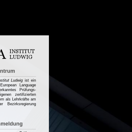
entrum
stitut Ludwig
ist ein
 European Language
nerkanntes Prüfungs-
enen zertifizierten
em als Lehrkräfte am
er Bezirksregierung
nmeldung