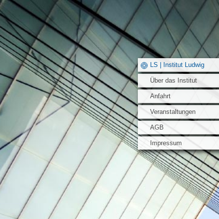
LS | Institut Ludwig
Über das Institut
Anfahrt
Veranstaltungen
AGB
Impressum