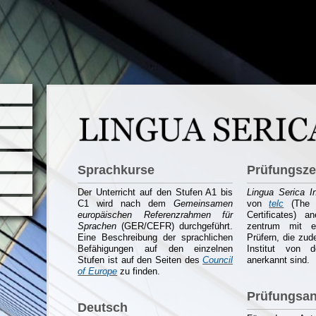
Sprachkurse
Prüfungsz
Der Unterricht auf den Stufen A1 bis
Lingua Serica In
C1 wird nach dem
Gemeinsamen
von
telc
(The
europäischen Referenzrahmen für
Certificates) a
Sprachen
(GER/CEFR) durchgeführt.
zentrum mit eig
Eine Beschreibung der sprachlichen
Prüfern, die zud
Befähigungen auf den einzelnen
Institut von d
Stufen ist auf den Seiten des
Council
anerkannt sind.
of Europe​
zu finden.
Prüfungsa
Deutsch