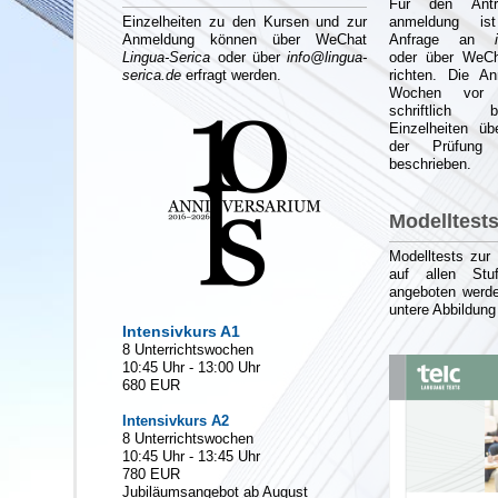
Für den Antr
Einzelheiten zu den Kursen und zur
anmeldung ist
Anmeldung können über WeChat
Anfrage an
Lingua-Serica
oder über
info@lingua-
oder über WeC
serica.de
erfragt werden.
richten. Die A
Wochen vor 
schriftlich 
Einzelheiten üb
der Prüfung
beschrieben.
Modelltest
Modelltests zur 
auf allen St
angeboten werde
untere Abbildun
Intensivkurs A1
8 Unterrichtswochen
10:45 Uhr - 13:00 Uhr
680 EUR
Intensivkurs A2
8 Unterrichtswochen
10:45 Uhr - 13:45 Uhr
780 EUR
Jubiläumsangebot ab August