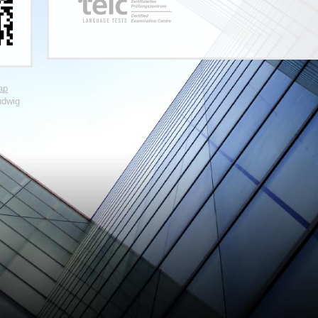
ap
udwig