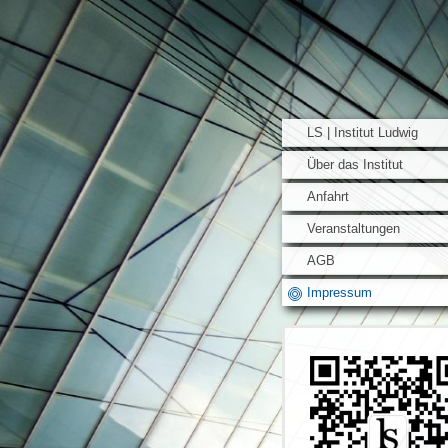
LS | Institut Ludwig
Über das Institut
Anfahrt
Veranstaltungen
AGB
Impressum