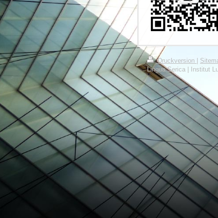
Druckversion
|
Sitem
Lingua Serica | Institut L