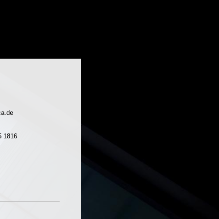
ca.de
5 1816