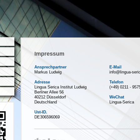
Impressum
Ansprechpartner
E-Mail
Markus Ludwig
info@lingua-seri
Adresse
Telefon
Lingua Serica Institut Ludwig
(+49) 0211 - 957
Berliner Allee 56
40212 Düsseldorf
WeChat
Deutschland
Lingua-Serica
Ust-ID.
DE306596069